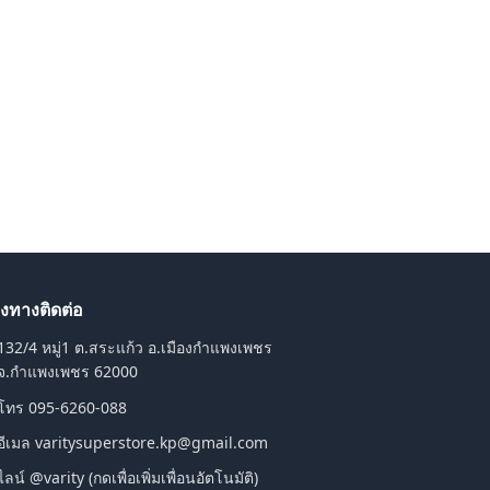
องทางติดต่อ
132/4 หมู่1 ต.สระแก้ว อ.เมืองกำแพงเพชร
จ.กำแพงเพชร 62000
โทร 095-6260-088
อีเมล
varitysuperstore.kp@gmail.com
ไลน์ @varity (กดเพื่อเพิ่มเพื่อนอัตโนมัติ)